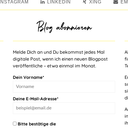
INSTAGRAM
LINKEDIN
XING
EM
Blog abonnieren
Melde Dich an und Du bekommst jedes Mal
A
digitale Post, wenn ich einen neuen Blogpost
f
veröffentliche – etwa einmal im Monat.
T
E
Dein Vorname*
s
s
d
Deine E-Mail-Adresse*
A
i
i
Bitte bestätige die