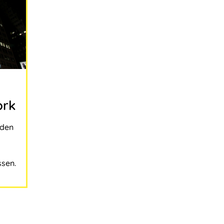
ork
 den
sen.