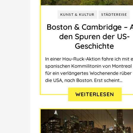
THEMEN
Marokko
WER HIER SCHREIBT?
Insel
KUNST & KULTUR
STÄDTEREISE
SEO-SERVICES
Städtereise
Boston & Cambridge ‒ 
den Spuren der US-
TRANSLATE
Lecker
Geschichte
Suche
Wandern & Natur
In einer Hau-Ruck-Aktion fahre ich mit e
Abenteuer & Action
spanischen Kommilitonin von Montreal
für ein verlängertes Wochenende rüber 
die USA, nach Boston. Erst scheint…
WEITERLESEN