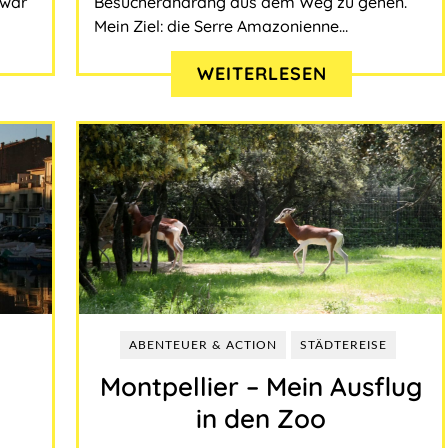
zwar
Besucherandrang aus dem Weg zu gehen.
Mein Ziel: die Serre Amazonienne…
WEITERLESEN
ABENTEUER & ACTION
STÄDTEREISE
Montpellier ‒ Mein Ausflug
in den Zoo