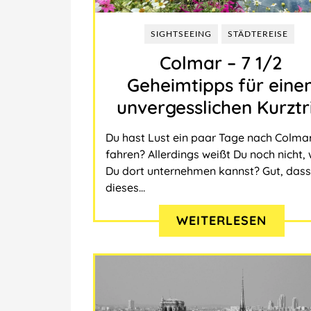
Asien
Lateinamerika
Indonesien
SIGHTSEEING
STÄDTEREISE
Nordamerika
Sri Lanka
Panama
Colmar ‒ 7 1/2
Geheimtipps für eine
Afrika
Kanada
unvergesslichen Kurztr
THEMEN
Marokko
Du hast Lust ein paar Tage nach Colma
WER HIER SCHREIBT?
Insel
fahren? Allerdings weißt Du noch nicht,
SEO-SERVICES
Städtereise
Du dort unternehmen kannst? Gut, dass
dieses…
TRANSLATE
Lecker
Suche
Wandern & Natur
WEITERLESEN
Abenteuer & Action