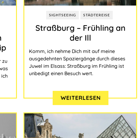
Malaysia
SIGHTSEEING
STÄDTEREISE
Taiwan
Straßburg – Frühling an
n
der Ill
USA
ip
Komm, ich nehme Dich mit auf meine
ausgedehnten Spaziergänge durch dieses
r zu
Juwel im Elsass: Straßburg im Frühling ist
 was
unbedigt einen Besuch wert.
 ich
WEITERLESEN