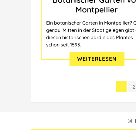
Montpellier
Ein botanischer Garten in Montpellier? 
genau! Mitten in der Stadt gelegen gibt
diesen historischen Jardin des Plantes
schon seit 1593.
WEITERLESEN
Seitennummerierung
1
2
der
Beiträge