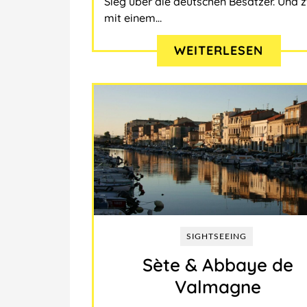
Sieg über die deutschen Besatzer. Und 
mit einem…
WEITERLESEN
SIGHTSEEING
Sète & Abbaye de
Valmagne