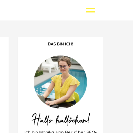
DAS BIN ICH!
Griechenland
Kroatien
Polen
Spanien
Hallo hallöchen!
Ich bin Monika, von Beruf her SEO-