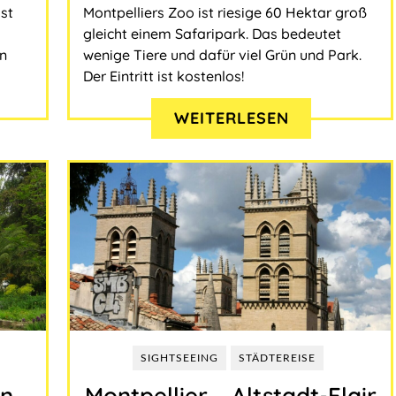
hst
Montpelliers Zoo ist riesige 60 Hektar groß
gleicht einem Safaripark. Das bedeutet
n
wenige Tiere und dafür viel Grün und Park.
Der Eintritt ist kostenlos!
WEITERLESEN
SIGHTSEEING
STÄDTEREISE
on
Montpellier ‒ Altstadt-Flair