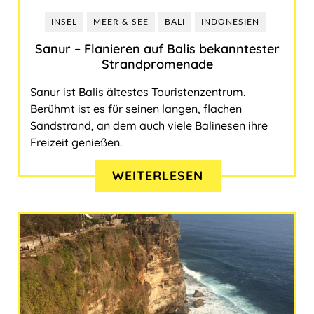
THEMEN
Italien
Sri Lanka
USA
Marokko
INSEL
MEER & SEE
BALI
INDONESIEN
Sanur ‒ Flanieren auf Balis bekanntester
WER HIER SCHREIBT?
Insel
Kroatien
Taiwan
Strandpromenade
SEO-SERVICES
Städtereise
Malta
Thailand
Sanur ist Balis ältestes Touristenzentrum.
Berühmt ist es für seinen langen, flachen
TRANSLATE
Lecker
Österreich
Sandstrand, an dem auch viele Balinesen ihre
Freizeit genießen.
Wandern & Natur
Polen
Suche
WEITERLESEN
Abenteuer & Action
Portugal
Schweiz
Spanien
Türkei