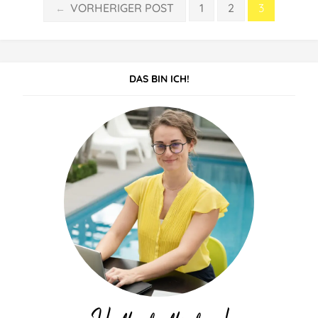
Seitennummerierung
VORHERIGER POST
1
2
3
←
der
Beiträge
DAS BIN ICH!