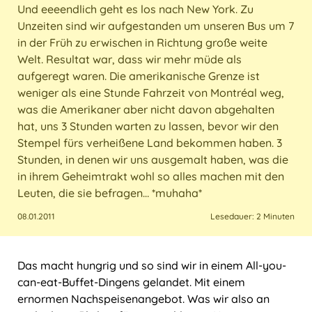
Und eeeendlich geht es los nach New York. Zu
Italien
Sri Lanka
USA
Marokko
Unzeiten sind wir aufgestanden um unseren Bus um 7
in der Früh zu erwischen in Richtung große weite
Kroatien
Taiwan
Welt. Resultat war, dass wir mehr müde als
aufgeregt waren. Die amerikanische Grenze ist
Malta
Thailand
weniger als eine Stunde Fahrzeit von Montréal weg,
was die Amerikaner aber nicht davon abgehalten
Österreich
hat, uns 3 Stunden warten zu lassen, bevor wir den
Stempel fürs verheißene Land bekommen haben. 3
Polen
Stunden, in denen wir uns ausgemalt haben, was die
in ihrem Geheimtrakt wohl so alles machen mit den
Portugal
Leuten, die sie befragen… *muhaha*
08.01.2011
Lesedauer: 2 Minuten
Schweiz
Spanien
Das macht hungrig und so sind wir in einem All-you-
can-eat-Buffet-Dingens gelandet. Mit einem
Türkei
ernormen Nachspeisenangebot. Was wir also an