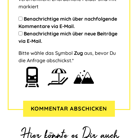
markiert
Benachrichtige mich über nachfolgende
Kommentare via E-Mail.
Benachrichtige mich über neue Beiträge
via E-Mail.
Bitte wähle das Symbol
Zug
aus, bevor Du
die Anfrage abschickst.*
B
1
2
3
i
t
t
e
w
ä
h
l
Hier könnte es Dir auch
e