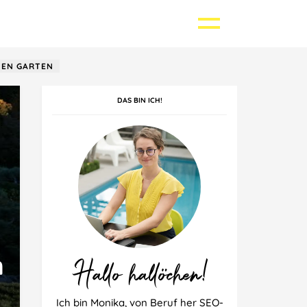
HEN GARTEN
DAS BIN ICH!
Griechenland
Kroatien
Singapur
Polen
Thailand
Spanien
n
Hallo hallöchen!
Ich bin Monika, von Beruf her SEO-