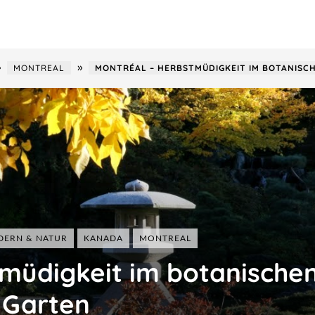
»
»
MONTREAL
MONTRÉAL ‒ HERBSTMÜDIGKEIT IM BOTANISC
Frankreich
Italien
Malaysia
Österreich
Taiwan
ERN & NATUR
KANADA
MONTREAL
Schweiz
USA
müdigkeit im botanische
Ungarn
Garten