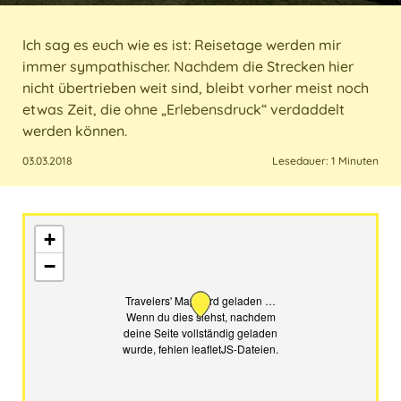
Italien
Sri Lanka
USA
Marokko
Ich sag es euch wie es ist: Reisetage werden mir
immer sympathischer. Nachdem die Strecken hier
Kroatien
Taiwan
nicht übertrieben weit sind, bleibt vorher meist noch
etwas Zeit, die ohne „Erlebensdruck“ verdaddelt
Malta
Thailand
werden können.
Österreich
03.03.2018
Lesedauer: 1 Minuten
Polen
+
Portugal
−
Schweiz
Travelers' Map wird geladen …
Wenn du dies siehst, nachdem
Spanien
deine Seite vollständig geladen
wurde, fehlen leafletJS-Dateien.
Türkei