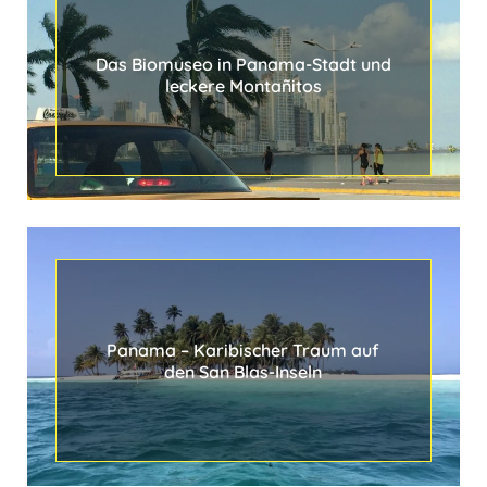
o
l
Das Biomuseo in Panama-Stadt und
K
leckere Montañitos
o
f
f
e
r
Panama ‒ Karibischer Traum auf
den San Blas-Inseln