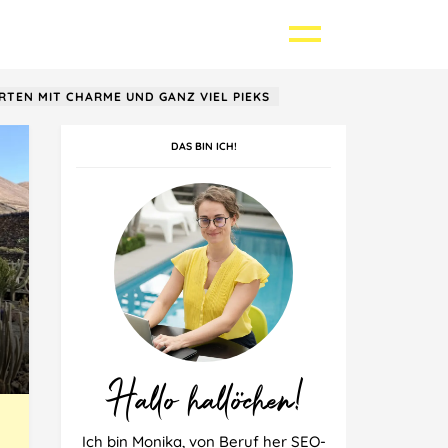
TEN MIT CHARME UND GANZ VIEL PIEKS
DAS BIN ICH!
Griechenland
Kroatien
Singapur
Polen
Thailand
Spanien
Hallo hallöchen!
Ich bin Monika, von Beruf her SEO-