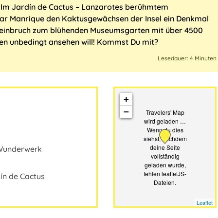
 Im Jardín de Cactus ‒ Lanzarotes berühmtem
ésar Manrique den Kaktusgewächsen der Insel ein Denkmal
Steinbruch zum blühenden Museumsgarten mit über 4500
den unbedingt ansehen will! Kommst Du mit?
Lesedauer: 4 Minuten
+
−
Travelers' Map
wird geladen …
Wenn du dies
siehst, nachdem
deine Seite
 Wunderwerk
vollständig
geladen wurde,
fehlen leafletJS-
ín de Cactus
Dateien.
Leaflet