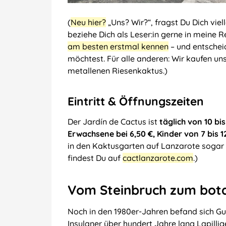
(
Neu hier?
„Uns? Wir?“, fragst Du Dich viel
beziehe Dich als Leser:in gerne in meine R
am besten erstmal kennen
– und entschei
möchtest. Für alle anderen: Wir kaufen uns
metallenen Riesenkaktus.)
Eintritt & Öffnungszeiten
Der Jardín de Cactus ist
täglich von 10 bis
Erwachsene bei 6,50 €, Kinder von 7 bis 1
in den Kaktusgarten auf Lanzarote sogar k
findest Du auf
cactlanzarote.com
.)
Vom Steinbruch zum bot
Noch in den 1980er-Jahren befand sich Gua
Insulaner über hundert Jahre lang Lapilli