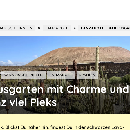
»
»
NARISCHE INSELN
LANZAROTE
LANZAROTE ‒ KAKTUSGAR
Frankreich
KANARISCHE INSELN
LANZAROTE
SPANIEN
usgarten mit Charme und
Italien
Malaysia
Österreich
Taiwan
z viel Pieks
Schweiz
USA
Ungarn
k. Blickst Du näher hin, findest Du in der schwarzen Lava-