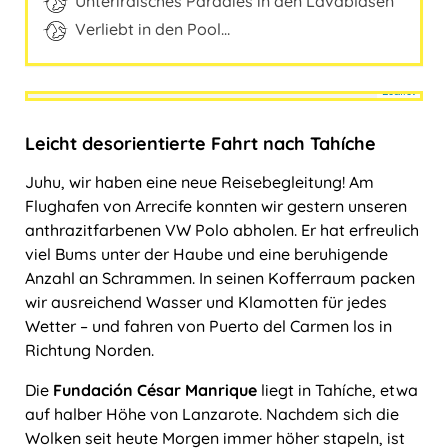
Unterirdisches Paradies in den Lavablasen
Ungarn
Verliebt in den Pool…
Travelers' Map wird geladen …
Wenn du dies siehst, nachdem
Leaflet
deine Seite vollständig geladen
+
wurde, fehlen leafletJS-Dateien.
Leicht desorientierte Fahrt nach Tahíche
−
Juhu, wir haben eine neue Reisebegleitung! Am
Flughafen von Arrecife konnten wir gestern unseren
anthrazitfarbenen VW Polo abholen. Er hat erfreulich
viel Bums unter der Haube und eine beruhigende
Anzahl an Schrammen. In seinen Kofferraum packen
wir ausreichend Wasser und Klamotten für jedes
Wetter ‒ und fahren von Puerto del Carmen los in
Richtung Norden.
Die
Fundación César Manrique
liegt in Tahíche, etwa
auf halber Höhe von Lanzarote. Nachdem sich die
Wolken seit heute Morgen immer höher stapeln, ist