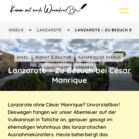
Skip
Skip
to
to
navigation
content
»
»
LANZAROTE
LANZAROTE ‒ ZU BESUCH BEI CÉSAR MANRI
NEU HIER?
REISEZIELE
INSEL
KUNST & KULTUR
KANARISCHE INSELN
THEMEN
Madeira
Lanzarote ‒ Zu Besuch bei César
LANZAROTE
SPANIEN
WER HIER SCHREIBT?
Europa
Insel
Manrique
SEO-SERVICES
Asien
Städtereise
Deutschland
TRANSLATE
Lanzarote ohne César Manrique? Unvorstellbar!
Lateinamerika
Lecker
Frankreich
Indonesien
Deswegen fangen wir unser Abenteuer auf der
Vulkaninsel
Nordamerika
Wandern & Natur
Griechenland
Malaysia
Panama
in Ta
híche an, genauer gesagt im
Suche
ehemaligen Wohnhaus des lanzarotischen
Afrika
Abenteuer & Action
Holland
Singapur
Kanada
Ausnahmekünstlers. Heute beherbergt das