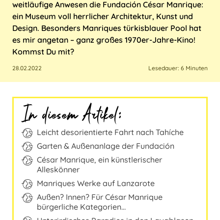
weitläufige Anwesen die Fundación César Manrique:
Italien
Sri Lanka
USA
Marokko
ein Museum voll herrlicher Architektur, Kunst und
Design. Besonders Manriques türkisblauer Pool hat
Kroatien
Taiwan
es mir angetan ‒ ganz großes 1970er-Jahre-Kino!
Kommst Du mit?
Malta
Thailand
28.02.2022
Lesedauer: 6 Minuten
Österreich
In diesem Artikel:
Polen
Portugal
Leicht desorientierte Fahrt nach Tahíche
Garten & Außenanlage der Fundación
Schweiz
César Manrique, ein künstlerischer
Alleskönner
Spanien
Manriques Werke auf Lanzarote
Außen? Innen? Für César Manrique
Türkei
bürgerliche Kategorien…