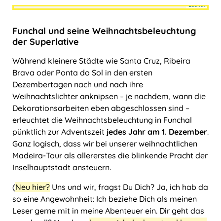
Wenn du dies siehst, nachdem
Leaflet
deine Seite vollständig geladen
+
wurde, fehlen leafletJS-Dateien.
Funchal und seine Weihnachtsbeleuchtung
−
der Superlative
Während kleinere Städte wie Santa Cruz, Ribeira
Brava oder Ponta do Sol in den ersten
Dezembertagen nach und nach ihre
Weihnachtslichter anknipsen – je nachdem, wann die
Dekorationsarbeiten eben abgeschlossen sind –
erleuchtet die Weihnachtsbeleuchtung in Funchal
pünktlich zur Adventszeit
jedes Jahr am 1. Dezember
.
Ganz logisch, dass wir bei unserer weihnachtlichen
Madeira-Tour als allererstes die blinkende Pracht der
Inselhauptstadt ansteuern.
(
Neu hier?
Uns und wir, fragst Du Dich? Ja, ich hab da
so eine Angewohnheit: Ich beziehe Dich als meinen
Leser gerne mit in meine Abenteuer ein. Dir geht das