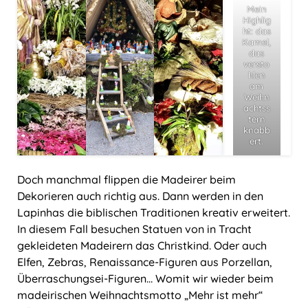
Mein
Highlig
ht: das
Kamel,
das
versto
hlen
am
Weihn
achtss
tern
knabb
ert.
Doch manchmal flippen die Madeirer beim
Dekorieren auch richtig aus. Dann werden in den
Lapinhas die biblischen Traditionen kreativ erweitert.
In diesem Fall besuchen Statuen von in Tracht
gekleideten Madeirern das Christkind. Oder auch
Elfen, Zebras, Renaissance-Figuren aus Porzellan,
Überraschungsei-Figuren… Womit wir wieder beim
madeirischen Weihnachtsmotto „Mehr ist mehr“