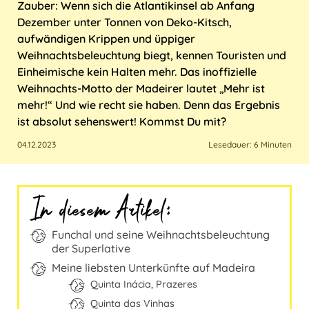
Zauber: Wenn sich
die Atlantikinsel
ab Anfang
Italien
Sri Lanka
USA
Marokko
Dezember unter Tonnen von Deko-Kitsch,
aufwändigen Krippen und üppiger
Kroatien
Taiwan
Weihnachtsbeleuchtung
biegt, kennen Touristen und
Einheimische kein Halten mehr. Das inoffizielle
Malta
Thailand
Weihnachts-Motto der Madeirer lautet „Mehr ist
mehr!“ Und wie recht sie haben. Denn das Ergebnis
Österreich
ist absolut sehenswert! Kommst Du mit?
04.12.2023
Lesedauer: 6 Minuten
Polen
Portugal
In diesem Artikel:
Schweiz
Funchal und seine Weihnachtsbeleuchtung
Spanien
der Superlative
Meine liebsten Unterkünfte auf Madeira
Türkei
Quinta Inácia, Prazeres
Quinta das Vinhas