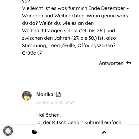
so?
Vielleicht ist es was für mich Ende Dezember –
Wandern und Weihnachten. Wann genau warst
du da? Weißt du, wie es an den
Weihnachtstagen selbst (24. bis 26.) und
zwischen den Jahren (27. bis 30.) ist, also
Stimmung, Leere/Fülle, Öffnungszeiten?
Grüße 🙂
Antworten
Monika
September 12, 2023
Hallöchen,
In diesem Artikel:
ja, der Kitsch gehört kulturell einfach
dazu. 2021 und 2022 war es unverändert
Funchal und seine Weihnachtsbeleuchtung der
– wie es dieses Jahr aussieht, kannst Du