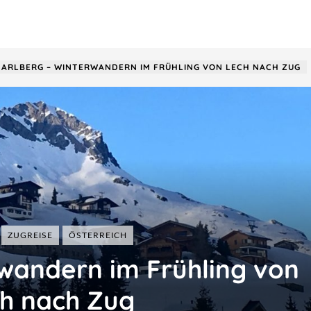
ARLBERG ‒ WINTERWANDERN IM FRÜHLING VON LECH NACH ZUG
Frankreich
Italien
Malaysia
Österreich
Taiwan
ZUGREISE
ÖSTERREICH
Schweiz
USA
wandern im Frühling von
Ungarn
h nach Zug