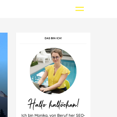
DAS BIN ICH!
Griechenland
Kroatien
Singapur
Polen
Thailand
Spanien
Hallo hallöchen!
Ich bin Monika, von Beruf her SEO-