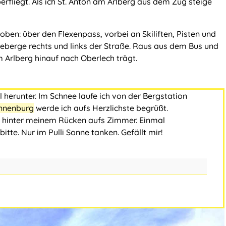
erfliegt. Als ich St. Anton am Arlberg aus dem Zug steige
oben: über den Flexenpass, vorbei an Skiliften, Pisten und
eberge rechts und links der Straße. Raus aus dem Bus und
m Arlberg hinauf nach Oberlech trägt.
herunter. Im Schnee laufe ich von der Bergstation
nnenburg
werde ich aufs Herzlichste begrüßt.
k hinter meinem Rücken aufs Zimmer. Einmal
tte. Nur im Pulli Sonne tanken. Gefällt mir!