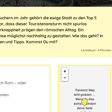
suchern im Jahr gehört die ewige Stadt zu den Top 5
lar, dass dieser Touristenansturm nicht spurlos
rknappheit prägen den römischen Alltag. Ein
e möglichst nachhaltig zu gestalten. Wie das geht? In
gen und Tipps. Kommst Du mit?
Lesedauer: 4 Minuten
+
−
ach Rom – oder
Travelers' Map
wird geladen …
unnen
Wenn du dies
siehst, nachdem
deine Seite