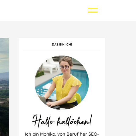
DAS BIN ICH!
Griechenland
Kroatien
Singapur
Polen
Thailand
Spanien
Hallo hallöchen!
Ich bin Monika, von Beruf her SEO-