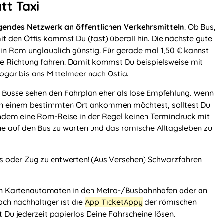
tt Taxi
gendes Netzwerk an öffentlichen Verkehrsmitteln
. Ob Bus,
 den Öffis kommst Du (fast) überall hin. Die nächste gute
d in Rom unglaublich günstig. Für gerade mal 1,50 € kannst
ne Richtung fahren. Damit kommst Du beispielsweise mit
ogar bis ans Mittelmeer nach Ostia.
n Busse sehen den Fahrplan eher als lose Empfehlung. Wenn
an einem bestimmten Ort ankommen möchtest, solltest Du
chdem eine Rom-Reise in der Regel keinen Termindruck mit
onne auf den Bus zu warten und das römische Alltagsleben zu
s oder Zug zu entwerten! (Aus Versehen) Schwarzfahren
 an Kartenautomaten in den Metro-/Busbahnhöfen oder an
ch nachhaltiger ist die
App TicketAppy
der römischen
 Du jederzeit papierlos Deine Fahrscheine lösen.