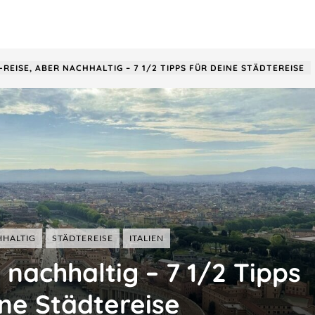
REISE, ABER NACHHALTIG – 7 1/2 TIPPS FÜR DEINE STÄDTEREISE
Frankreich
Italien
Malaysia
Österreich
Taiwan
HALTIG
STÄDTEREISE
ITALIEN
Schweiz
USA
nachhaltig – 7 1/2 Tipps
Ungarn
ine Städtereise