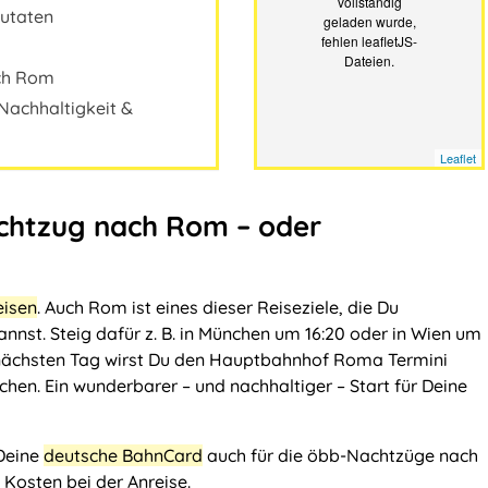
vollständig
Zutaten
geladen wurde,
fehlen leafletJS-
Dateien.
rch Rom
 Nachhaltigkeit &
Leaflet
achtzug nach Rom – oder
eisen
. Auch Rom ist eines dieser Reiseziele, die Du
annst. Steig dafür z. B. in München um 16:20 oder in Wien um
nächsten Tag wirst Du den Hauptbahnhof Roma Termini
chen. Ein wunderbarer – und nachhaltiger – Start für Deine
 Deine
deutsche BahnCard
auch für die öbb-Nachtzüge nach
 Kosten bei der Anreise.