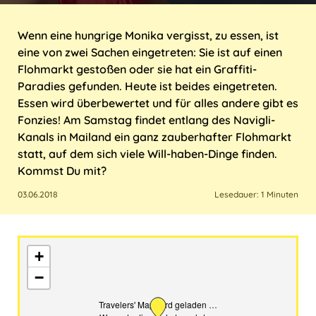
Italien
Sri Lanka
USA
Marokko
Wenn eine hungrige Monika vergisst, zu essen, ist
eine von zwei Sachen eingetreten: Sie ist auf einen
Kroatien
Taiwan
Flohmarkt gestoßen oder sie hat ein Graffiti-
Paradies gefunden. Heute ist beides eingetreten.
Malta
Thailand
Essen wird überbewertet und für alles andere gibt es
Fonzies! Am Samstag findet entlang des Navigli-
Österreich
Kanals in Mailand ein ganz zauberhafter Flohmarkt
statt, auf dem sich viele Will-haben-Dinge finden.
Polen
Kommst Du mit?
Portugal
03.06.2018
Lesedauer: 1 Minuten
Schweiz
Spanien
+
−
Türkei
Travelers' Map wird geladen …