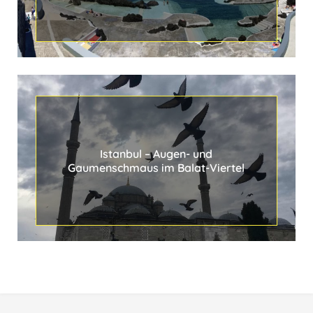
x
i
Istanbul ‒ Augen- und
Gaumenschmaus im Balat-Viertel