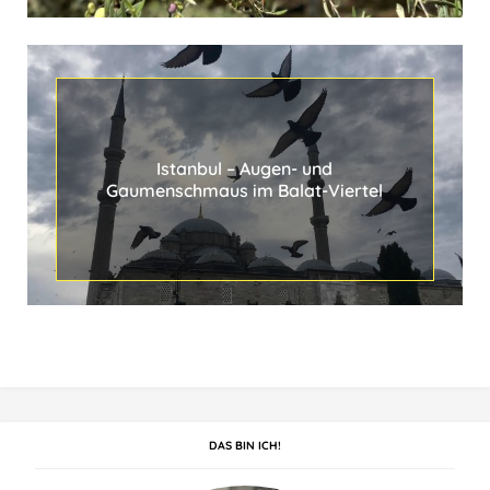
s
t
u
h
l
Istanbul ‒ Augen- und
Gaumenschmaus im Balat-Viertel
DAS BIN ICH!