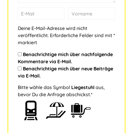
Deine E-Mail-Adresse wird nicht
veröffentlicht.
Erforderliche Felder sind mit
*
markiert
Benachrichtige mich über nachfolgende
Kommentare via E-Mail.
Benachrichtige mich über neue Beiträge
via E-Mail.
Bitte wähle das Symbol
Liegestuhl
aus,
bevor Du die Anfrage abschickst.*
B
1
2
3
i
t
t
e