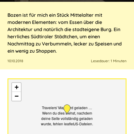
Italien
Sri Lanka
USA
Marokko
Bozen ist für mich ein Stück Mittelalter mit
modernen Elementen: vom Essen über die
Kroatien
Taiwan
Architektur und natürlich die stadteigene Burg. Ein
herrliches Südtiroler Städtchen, um einen
Malta
Thailand
Nachmittag zu Verbummeln, lecker zu Speisen und
ein wenig zu Shoppen.
Österreich
10.10.2018
Lesedauer: 1 Minuten
Polen
Portugal
+
Schweiz
−
Spanien
Travelers' Map wird geladen …
Wenn du dies siehst, nachdem
deine Seite vollständig geladen
Türkei
wurde, fehlen leafletJS-Dateien.