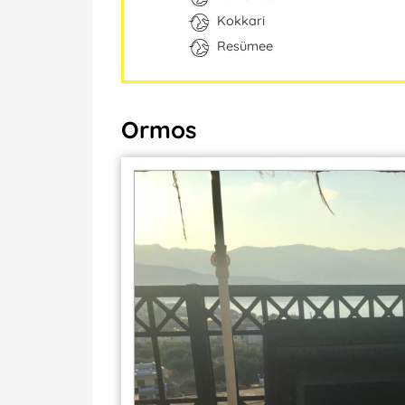
Kokkari
Resümee
Ormos