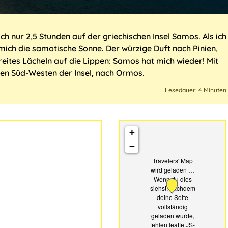
h nur 2,5 Stunden auf der griechischen Insel Samos. Als ich
t mich die samotische Sonne. Der würzige Duft nach Pinien,
reites Lächeln auf die Lippen: Samos hat mich wieder! Mit
den Süd-Westen der Insel, nach Ormos.
Lesedauer: 4 Minuten
+
−
Travelers' Map
wird geladen …
Wenn du dies
siehst, nachdem
deine Seite
vollständig
geladen wurde,
fehlen leafletJS-