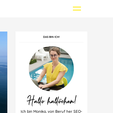
DAS BIN ICH!
Griechenland
Kroatien
Singapur
Polen
Thailand
Spanien
Hallo hallöchen!
Ich bin Monika, von Beruf her SEO-