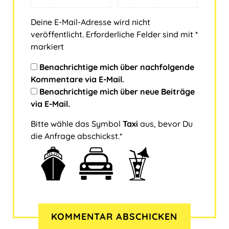
Deine E-Mail-Adresse wird nicht
veröffentlicht.
Erforderliche Felder sind mit
*
markiert
Benachrichtige mich über nachfolgende
Kommentare via E-Mail.
Benachrichtige mich über neue Beiträge
via E-Mail.
Bitte wähle das Symbol
Taxi
aus, bevor Du
die Anfrage abschickst.*
B
1
2
3
i
t
t
e
w
ä