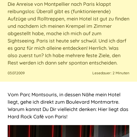
Die Anreise von Montpellier nach Paris klappt
Italien
Sri Lanka
USA
Marokko
reibungslos: Überall gibt es (funktionierende)
Aufzüge und Rolltreppen, mein Hotel ist gut zu finden
Kroatien
Taiwan
und nachdem ich meinen Krempel im Zimmer
abgestellt habe, mache ich mich auf zum
Malta
Thailand
Sightseeing. Paris ist heute sehr schwül. Und ich darf
es ganz für mich alleine entdecken! Herrlich. Was
Österreich
also zuerst tun? Ich habe mehrere feste Ziele, den
Rest werden ich dann sehr spontan entscheiden.
Polen
03.07.2009
Lesedauer: 2 Minuten
Portugal
Vom Parc Montsouris, in dessen Nähe mein Hotel
Schweiz
liegt, gehe ich direkt zum Boulevard Montmartre.
Warum kannst Du Dir vielleicht denken: Hier liegt das
Spanien
Hard Rock Café von Paris!
Türkei