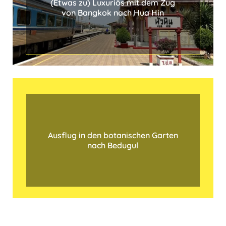
(Etwas zu) Luxuriös mit dem Zug
S
von Bangkok nach Hua Hin
c
h
i
f
f
Ausflug in den botanischen Garten
nach Bedugul