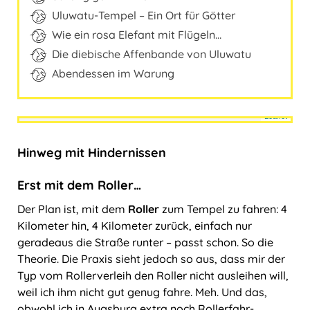
Ungarn
Uluwatu-Tempel – Ein Ort für Götter
Wie ein rosa Elefant mit Flügeln…
Die diebische Affenbande von Uluwatu
Abendessen im Warung
Travelers' Map wird geladen …
Wenn du dies siehst, nachdem
Leaflet
deine Seite vollständig geladen
+
wurde, fehlen leafletJS-Dateien.
Hinweg mit Hindernissen
−
Erst mit dem Roller…
Der Plan ist, mit dem
Roller
zum Tempel zu fahren: 4
Kilometer hin, 4 Kilometer zurück, einfach nur
geradeaus die Straße runter ‒ passt schon. So die
Theorie. Die Praxis sieht jedoch so aus, dass mir der
Typ vom Rollerverleih den Roller nicht ausleihen will,
weil ich ihm nicht gut genug fahre. Meh. Und das,
obwohl ich in Augsburg extra noch Rollerfahr-