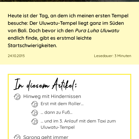
Italien
Sri Lanka
USA
Marokko
Heute ist der Tag, an dem ich meinen ersten Tempel
besuche: Der Uluwatu-Tempel liegt ganz im Süden
Kroatien
Taiwan
von Bali. Doch bevor ich den
Pura Luha Uluwatu
endlich finde, gibt es erstmal leichte
Malta
Thailand
Startschwierigkeiten.
Österreich
24.10.2015
Lesedauer: 3 Minuten
Polen
In diesem Artikel:
Portugal
Hinweg mit Hindernissen
Schweiz
Erst mit dem Roller…
Spanien
… dann zu Fuß…
… und im 3. Anlauf mit dem Taxi zum
Türkei
Uluwatu-Tempel
Sarong geht immer